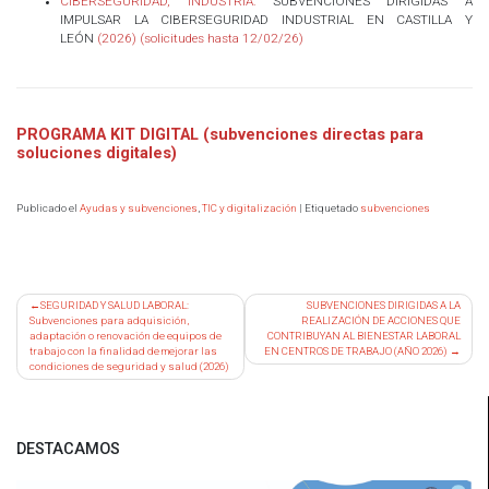
CIBERSEGURIDAD, INDUSTRIA:
SUBVENCIONES DIRIGIDAS A
IMPULSAR LA CIBERSEGURIDAD INDUSTRIAL EN CASTILLA Y
LEÓN
(2026) (solicitudes hasta 12/02/26)
PROGRAMA KIT DIGITAL (subvenciones directas para
soluciones digitales)
Publicado el
Ayudas y subvenciones
,
TIC y digitalización
|
Etiquetado
subvenciones
Navegación
SEGURIDAD Y SALUD LABORAL:
SUBVENCIONES DIRIGIDAS A LA
Subvenciones para adquisición,
REALIZACIÓN DE ACCIONES QUE
de
adaptación o renovación de equipos de
CONTRIBUYAN AL BIENESTAR LABORAL
entradas
trabajo con la finalidad de mejorar las
EN CENTROS DE TRABAJO (AÑO 2026)
condiciones de seguridad y salud (2026)
DESTACAMOS