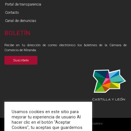
Portal de transparencia
Contacto
Canal de denuncias
BOLETÍN
Recibe en tu dirección de correo electrónico los boletines de la Cámara de
Comercio de Miranda.
Suscríbete
Usamos cookies en este sitio para
mejorar tu experiencia de usuario Al
hacer clic en el botón "Aceptar
Aviso legal
Política de privacidad
Aviso de cookies
|
|
Cookies", tu aceptas que guardemos