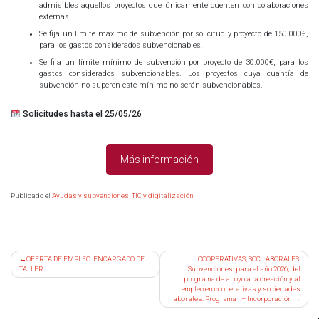
admisibles aquellos proyectos que únicamente cuenten con colaboraciones
externas.
Se fija un límite máximo de subvención por solicitud y proyecto de 150.000€,
para los gastos considerados subvencionables.
Se fija un límite mínimo de subvención por proyecto de 30.000€, para los
gastos considerados subvencionables. Los proyectos cuya cuantía de
subvención no superen este mínimo no serán subvencionables.
Solicitudes hasta el 25/05/26
Más información
Publicado el
Ayudas y subvenciones
,
TIC y digitalización
Navegación
OFERTA DE EMPLEO: ENCARGADO DE
COOPERATIVAS, SOC LABORALES:
TALLER
Subvenciones, para el año 2026, del
de
programa de apoyo a la creación y al
entradas
empleo en cooperativas y sociedades
laborales. Programa I.– Incorporación