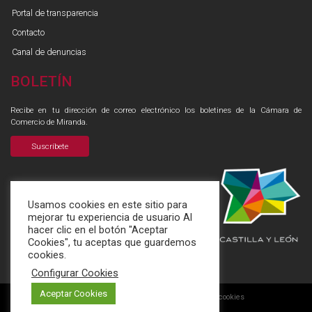
Portal de transparencia
Contacto
Canal de denuncias
BOLETÍN
Recibe en tu dirección de correo electrónico los boletines de la Cámara de
Comercio de Miranda.
Suscríbete
Usamos cookies en este sitio para
mejorar tu experiencia de usuario Al
hacer clic en el botón "Aceptar
Cookies", tu aceptas que guardemos
cookies.
Configurar Cookies
Aceptar Cookies
Aviso legal
Política de privacidad
Aviso de cookies
|
|