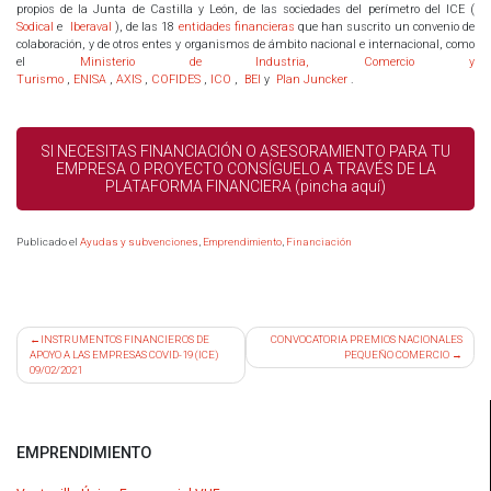
propios de la Junta de Castilla y León, de las sociedades del perímetro del ICE (
Sodical
e
Iberaval
), de las 18
entidades financieras
que han suscrito un convenio de
colaboración, y de otros entes y organismos de ámbito nacional e internacional, como
el
Ministerio de Industria, Comercio y
Turismo
,
ENISA
,
AXIS
,
COFIDES
,
ICO
,
BEI
y
Plan Juncker
.
SI NECESITAS FINANCIACIÓN O ASESORAMIENTO PARA TU
EMPRESA O PROYECTO CONSÍGUELO A TRAVÉS DE LA
PLATAFORMA FINANCIERA (pincha aquí)
Publicado el
Ayudas y subvenciones
,
Emprendimiento
,
Financiación
Navegación
INSTRUMENTOS FINANCIEROS DE
CONVOCATORIA PREMIOS NACIONALES
APOYO A LAS EMPRESAS COVID-19 (ICE)
PEQUEÑO COMERCIO
de
09/02/2021
entradas
EMPRENDIMIENTO