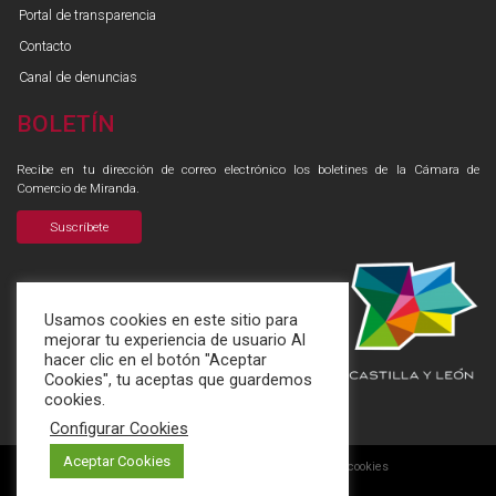
Portal de transparencia
Contacto
Canal de denuncias
BOLETÍN
Recibe en tu dirección de correo electrónico los boletines de la Cámara de
Comercio de Miranda.
Suscríbete
Usamos cookies en este sitio para
mejorar tu experiencia de usuario Al
hacer clic en el botón "Aceptar
Cookies", tu aceptas que guardemos
cookies.
Configurar Cookies
Aceptar Cookies
Aviso legal
Política de privacidad
Aviso de cookies
|
|