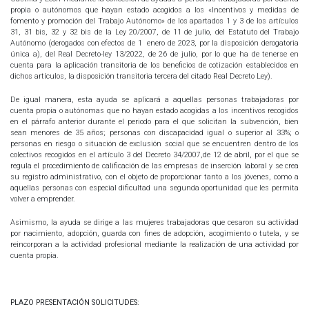
propia o autónomos que hayan estado acogidos a los «Incentivos y medidas de
fomento y promoción del Trabajo Autónomo» de los apartados 1 y 3 de los artículos
31, 31 bis, 32 y 32 bis de la Ley 20/2007, de 11 de julio, del Estatuto del Trabajo
Autónomo (derogados con efectos de 1 enero de 2023, por la disposición derogatoria
única a), del Real Decreto-ley 13/2022, de 26 de julio, por lo que ha de tenerse en
cuenta para la aplicación transitoria de los beneficios de cotización establecidos en
dichos artículos, la disposición transitoria tercera del citado Real Decreto Ley).
De igual manera, esta ayuda se aplicará a aquellas personas trabajadoras por
cuenta propia o autónomas que no hayan estado acogidas a los incentivos recogidos
en el párrafo anterior durante el periodo para el que solicitan la subvención, bien
sean menores de 35 años; personas con discapacidad igual o superior al 33%; o
personas en riesgo o situación de exclusión social que se encuentren dentro de los
colectivos recogidos en el artículo 3 del Decreto 34/2007,de 12 de abril, por el que se
regula el procedimiento de calificación de las empresas de inserción laboral y se crea
su registro administrativo, con el objeto de proporcionar tanto a los jóvenes, como a
aquellas personas con especial dificultad una segunda oportunidad que les permita
volver a emprender.
Asimismo, la ayuda se dirige a las mujeres trabajadoras que cesaron su actividad
por nacimiento, adopción, guarda con fines de adopción, acogimiento o tutela, y se
reincorporan a la actividad profesional mediante la realización de una actividad por
cuenta propia.
PLAZO PRESENTACIÓN SOLICITUDES: