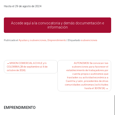
Hasta el 29 de agosto de 2024
Accede aquí a la convocatoria y demás documentación e
información
Publicado el
Ayudas y subvenciones
,
Emprendimiento
|
Etiquetado
subvenciones
Navegación
MISION COMERCIAL A CHILE y/o
AUTONOMOS: Se convocan las
COLOMBIA (28 de septiembre al 4 de
subvenciones para favorecer el
de
octubre de 2024)
establecimiento de trabajadores por
entradas
cuenta propia o autónomos que
trasladen su actividad económica a
Castilla y León, procedentes de otras
comunidades autónomas (solicitudes
hasta el 30/09/24)
EMPRENDIMIENTO