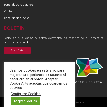
Portal de transparencia
Contacto
Canal de denuncias
BOLETÍN
Recibe en tu dirección de correo electrónico los boletines de la Cámara de
Comercio de Miranda.
Suscríbete
Usamos cookies en este sitio para
mejorar tu experiencia de usuario Al
hacer clic en el botón "Aceptar
Cookies", tu aceptas que guardemos
cookies.
Configurar Cookies
Aceptar Cookies
Aviso legal
Política de privacidad
Aviso de cookies
|
|