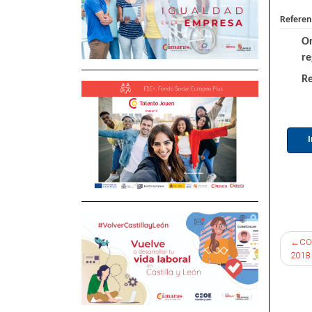
Referen
O
re
Re
I
Nav
CO
2018
de
ent