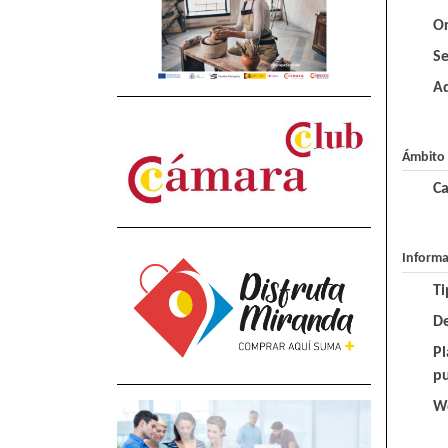
O
S
A
Ámbito 
Ca
Informa
T
De
Pl
pu
W