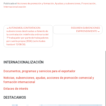
Publicado el
Acciones de promoción y formación
,
Ayudas y subvenciones
,
Financiación
,
Internacionalización
Navegación
AUTONOMOS, CONTRATACION:
RESUMEN SUBVENCIONES
subvenciones destinadas a fomento de
EMPRENDIMIENTO
de
la contratación indefinida ordinaria del
entradas
1º trabajador por parte de trabajadores
por cuenta propia (2024) (solicitudes
hasta el 12/08/24)
INTERNACIONALIZACIÓN
Documentos, programas y servicios para el exportador
Noticias, subvenciones, ayudas, acciones de promoción comercial y
formación internacional
Enlaces de interés
DESTACAMOS