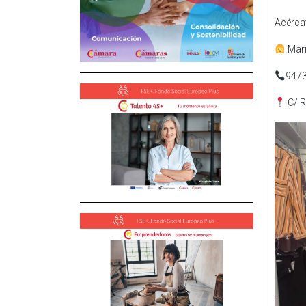
Acércat
Mar
947
C/ 