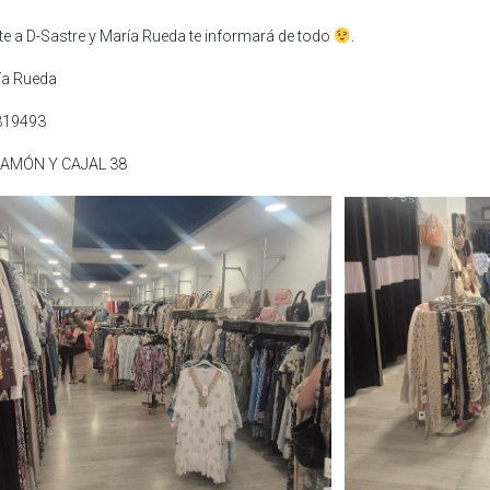
e a D-Sastre y María Rueda te informará de todo
.
ía Rueda
319493
RAMÓN Y CAJAL 38