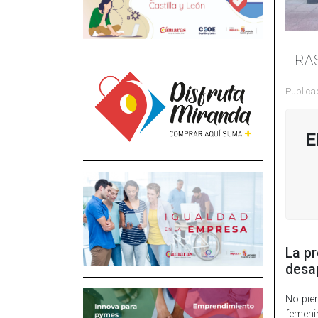
TRA
Publica
E
La pr
desap
No pie
femeni