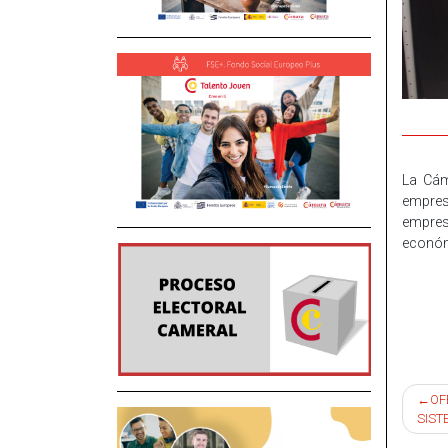
La Cám
empres
empres
económ
Nav
OF
SIST
de