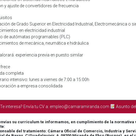
ón y ajuste de convertidores de frecuencia
isitos
ción de Grado Superior en Electricidad Industrial, Electromecánica o si
imientos en electricidad industrial
jo de autómatas programables (PLC)
cimientos de mecánica, neumática e hidráulica
alorará: experiencia previa en puesto similar
frece
ada completa
ario intensivo: lunes a viernes de 7:00 a 15:00h
rporación a empresa consolidada
Te interesa? Envía tu CV a: empleo@camaramiranda.com
Asunto de
envías su curriculum te informamos, en cumplimiento de la normativa v
te:
onsable del tratamiento: Cámara Oficial de Comercio, Industria y Serv
ial de Bayas, C/Guadalquivir, 6, 09200 Miranda de Ebro (Burgos), es el