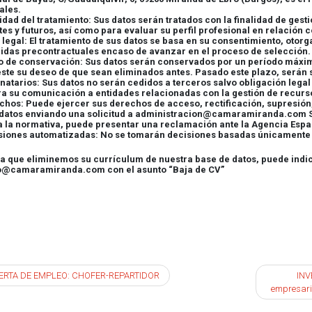
ales.
lidad del tratamiento: Sus datos serán tratados con la finalidad de ge
es y futuros, así como para evaluar su perfil profesional en relación 
 legal: El tratamiento de sus datos se basa en su consentimiento, otorg
idas precontractuales encaso de avanzar en el proceso de selección.
zo de conservación: Sus datos serán conservados por un período máxim
este su deseo de que sean eliminados antes. Pasado este plazo, serán
inatarios: Sus datos no serán cedidos a terceros salvo obligación lega
ra su comunicación a entidades relacionadas con la gestión de recur
chos: Puede ejercer sus derechos de acceso, rectificación, supresión, 
 datos enviando una solicitud a administracion@camaramiranda.com Si 
 a la normativa, puede presentar una reclamación ante la Agencia Esp
isiones automatizadas: No se tomarán decisiones basadas únicamente e
ea que eliminemos su currículum de nuestra base de datos, puede indi
@camaramiranda.com con el asunto “Baja de CV”
egación
ERTA DE EMPLEO: CHOFER-REPARTIDOR
INV
empresaria