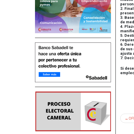
person
2. Fina
present
3. Base
de med
4. Pla
manifi
5. Dest
requie
6. Dere
de sus
ajusta
7. Dec
Si des
empleo
Nav
OF
de