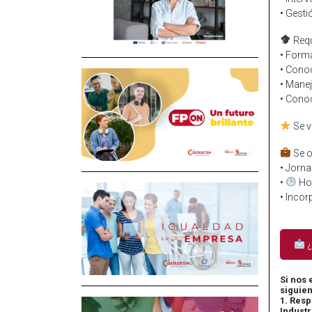
• Gesti
Requ
• Forma
• Conoc
• Mane
• Cono
Se v
Se o
• Jorn
•
Hor
• Inco
¿
Si nos 
siguien
1. Resp
Industr