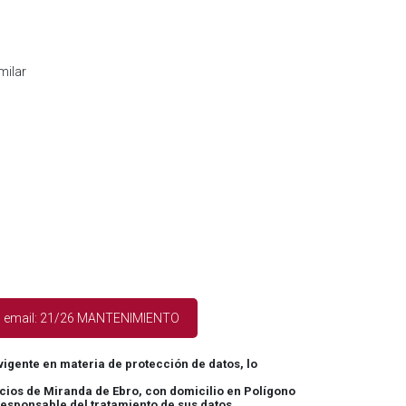
milar
l email: 21/26 MANTENIMIENTO
igente en materia de protección de datos, lo
icios de Miranda de Ebro, con domicilio en Polígono
 responsable del tratamiento de sus datos