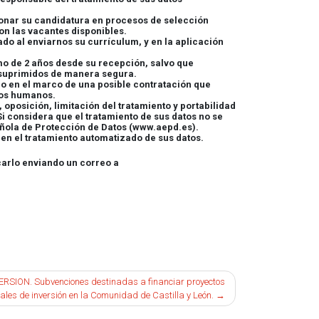
stionar su candidatura en procesos de selección
con las vacantes disponibles.
ado al enviarnos su currículum, y en la aplicación
o de 2 años desde su recepción, salvo que
 suprimidos de manera segura.
l o en el marco de una posible contratación que
sos humanos.
oposición, limitación del tratamiento y portabilidad
considera que el tratamiento de sus datos no se
añola de Protección de Datos (www.aepd.es).
n el tratamiento automatizado de sus datos.
carlo enviando un correo a
ERSION. Subvenciones destinadas a financiar proyectos
les de inversión en la Comunidad de Castilla y León.