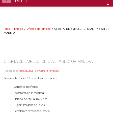
EMPLEO
Inicio
/
Empleo
/
Ofertas de empleo
/
OFERTA DE EMPLEO: OFICIAL 1ª SECTOR
MADERA
OFERTA DE EMPLEO: OFICIAL 1ª SECTOR MADERA
Publicado el
14 mayo, 2026
|
por
Cámara Miranda
Se necesita Oficial 1ª para el sector madera
Contrato Indefinido
Incorporación inmediata
Horario: de 7:00 a 15:00 hrs
Lugar: Polígono de Bayas
Se valorará experiencia previa