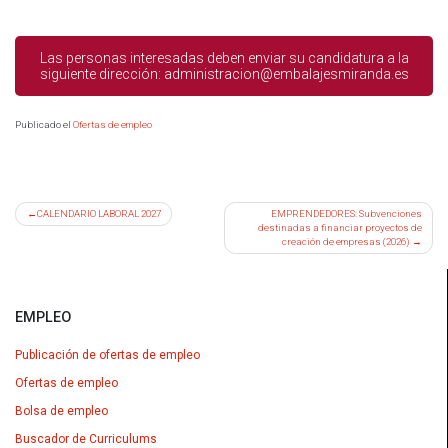
Las personas interesadas deben enviar su candidatura a la
siguiente dirección: administracion@embalajesmiranda.es
Publicado el
Ofertas de empleo
Navegación
CALENDARIO LABORAL 2027
EMPRENDEDORES: Subvenciones
destinadas a financiar proyectos de
de
creación de empresas (2026)
entradas
EMPLEO
Publicación de ofertas de empleo
Ofertas de empleo
Bolsa de empleo
Buscador de Curriculums