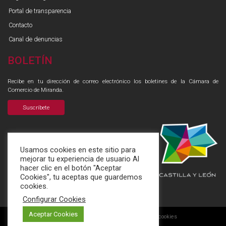
Portal de transparencia
Contacto
Canal de denuncias
BOLETÍN
Recibe en tu dirección de correo electrónico los boletines de la Cámara de
Comercio de Miranda.
Suscríbete
Usamos cookies en este sitio para
mejorar tu experiencia de usuario Al
hacer clic en el botón "Aceptar
Cookies", tu aceptas que guardemos
cookies.
Configurar Cookies
Aceptar Cookies
Aviso legal
Política de privacidad
Aviso de cookies
|
|