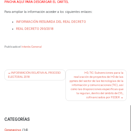
PINCHA AQUÍ PARA DESCARGAR EL CARTEL
Para ampliar la información acceder a los siguientes enlaces:
INFORMACIÓN RESUMIDA DEL REAL DECRETO
REAL DECRETO 293/2018
Publicado el
Interés General
Navegación
INFORMACIÓN RELATIVA AL PROCESO
I+D, TIC: Subvenciones para la
ELECTORAL 2018
realización de proyectos de I+D de las
de
pymes del sector de las tecnologías de la
entradas
información y comunicaciones (TIC), así
como las disposiciones específicas que
la regulan, dentro del ámbito de CYL,
cofinanciados por FEDER
CATEGORÍAS
Coranavirus
(14)