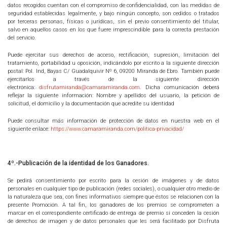
datos recogidos cuentan con el compromiso de confidencialidad, con las medidas de
seguridad establecidas legalmente, y bajo ningún concepto, son cedidos o tratados
por terceras personas, físicas o jurídicas, sin el previo consentimiento del titular,
salvo en aquellos casos en los que fuere imprescindible para la correcta prestación
del servicio.
Puede ejercitar sus derechos de acceso, rectificación, supresión, limitación del
tratamiento, portabilidad u oposición, indicándolo por escrito a la siguiente dirección
postal: Pol. Ind, Bayas C/ Guadalquivir Nº 6, 09200 Miranda de Ebro. También puede
ejercitarlos a través de la siguiente dirección
electrónica:
disfrutamiranda@camaramiranda.com
. Dicha comunicación deberá
reflejar la siguiente información: Nombre y apellidos del usuario, la petición de
solicitud, el domicilio y la documentación que acredite su identidad
Puede consultar más información de protección de datos en nuestra web en el
siguiente enlace:
https://www.camaramiranda.com/politica-privacidad/
4º.-Publicación de la identidad de los Ganadores.
Se pedirá consentimiento por escrito para la cesión de imágenes y de datos
personales en cualquier tipo de publicación (redes sociales), o cualquier otro medio de
la naturaleza que sea, con fines informativos siempre que éstos se relacionen con la
presente Promoción. A tal fin, los ganadores de los premios se comprometen a
marcar en el correspondiente certificado de entrega de premio si conceden la cesión
de derechos de imagen y de datos personales que les será facilitado por Disfruta