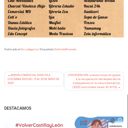
Publicado el
Sin categoría
|
Etiquetado
DisfrutaMiranda
Navegación
MISION COMERCIAL DIRECTA A
CONTRATACIÓN: subvenciones dirigidas
COLOMBIA 2023 DEL 15 AL 20 DE MAYO DE
a la recuperación del empleo de los
de
2023
trabajadores en la comunidad de CyL
entradas
(2023) (solicitudes hasta 16/10/23)
DESTACAMOS