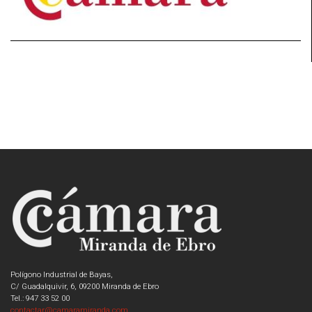
Polígono Industrial de Bayas,
C/ Guadalquivir, 6, 09200 Miranda de Ebro
Tel.: 947 33 52 00
contactar@camaramiranda.com