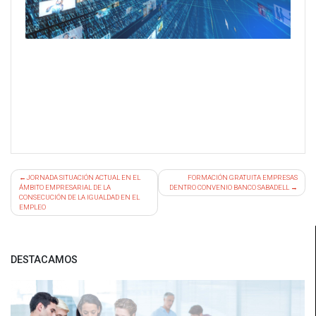
Navegación
JORNADA SITUACIÓN ACTUAL EN EL
FORMACIÓN GRATUITA EMPRESAS
ÁMBITO EMPRESARIAL DE LA
DENTRO CONVENIO BANCO SABADELL
de
CONSECUCIÓN DE LA IGUALDAD EN EL
entradas
EMPLEO
DESTACAMOS