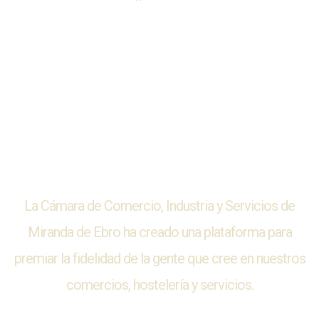
Pol. Ind. Bayas C/ Guadalquivir 6
09200 Miranda de Ebro (Burgos)
Tel: 947.33.52.00 / 600.24.30.70
La Cámara de Comercio, Industria y Servicios de
Miranda de Ebro ha creado una plataforma para
premiar la fidelidad de la gente que cree en nuestros
comercios, hostelería y servicios.
Política de privacidad
|
Política de cookies