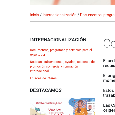
Inicio
/
Internacionalización
/
Documentos, program
INTERNACIONALIZACIÓN
Ce
Documentos, programas y servicios para el
exportador
El cer
Noticias, subvenciones, ayudas, acciones de
requi
promoción comercial y formación
internacional
El ori
Enlaces de interés
momen
DESTACAMOS
Estos
trazab
Las C
orige