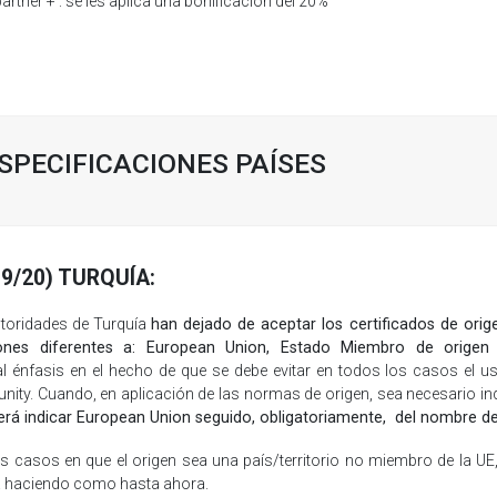
partner + : se les aplica una bonificación del 20%
SPECIFICACIONES PAÍSES
09/20) TURQUÍA:
toridades de Turquía
han dejado de aceptar los certificados de orig
nes diferentes a: European Union, Estado Miembro de origen
al énfasis en el hecho de que se debe evitar en todos los casos e
ity. Cuando, en aplicación de las normas de origen, sea necesario i
erá indicar European Union seguido, obligatoriamente, del nombre d
s casos en que el origen sea una país/territorio no miembro de la UE
á haciendo como hasta ahora.