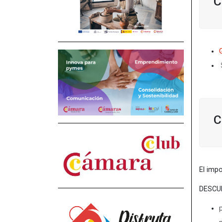
C
C
El imp
DESCUE