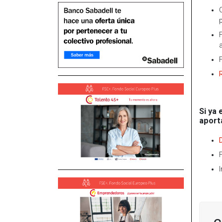
Si ya
aport