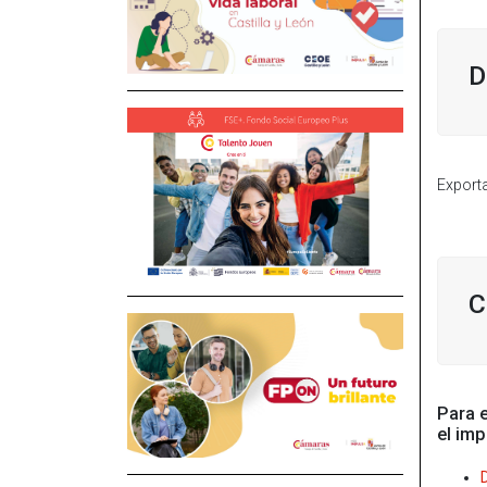
D
Export
C
Para e
el imp