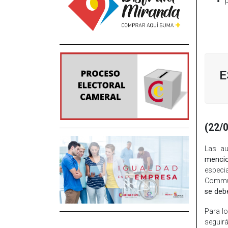
E
(22/
Las au
mencio
especi
Commun
se deb
Para lo
seguir